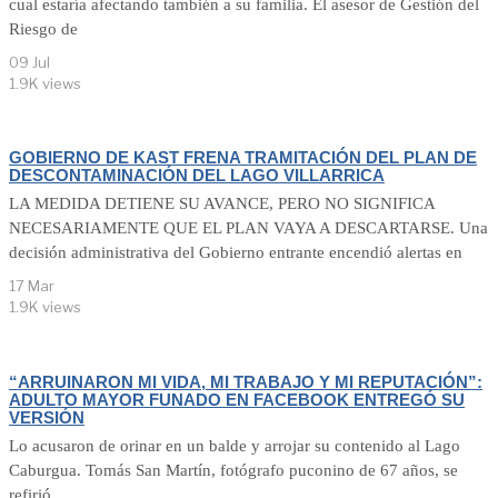
cual estaría afectando también a su familia. El asesor de Gestión del
Riesgo de
09 Jul
1.9K views
GOBIERNO DE KAST FRENA TRAMITACIÓN DEL PLAN DE
DESCONTAMINACIÓN DEL LAGO VILLARRICA
LA MEDIDA DETIENE SU AVANCE, PERO NO SIGNIFICA
NECESARIAMENTE QUE EL PLAN VAYA A DESCARTARSE. Una
decisión administrativa del Gobierno entrante encendió alertas en
17 Mar
1.9K views
“ARRUINARON MI VIDA, MI TRABAJO Y MI REPUTACIÓN”:
ADULTO MAYOR FUNADO EN FACEBOOK ENTREGÓ SU
VERSIÓN
Lo acusaron de orinar en un balde y arrojar su contenido al Lago
Caburgua. Tomás San Martín, fotógrafo puconino de 67 años, se
refirió