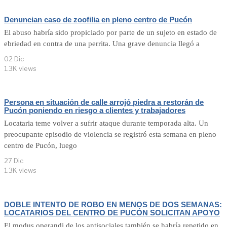
Denuncian caso de zoofilia en pleno centro de Pucón
El abuso habría sido propiciado por parte de un sujeto en estado de
ebriedad en contra de una perrita. Una grave denuncia llegó a
02 Dic
1.3K views
Persona en situación de calle arrojó piedra a restorán de
Pucón poniendo en riesgo a clientes y trabajadores
Locataria teme volver a sufrir ataque durante temporada alta. Un
preocupante episodio de violencia se registró esta semana en pleno
centro de Pucón, luego
27 Dic
1.3K views
DOBLE INTENTO DE ROBO EN MENOS DE DOS SEMANAS:
LOCATARIOS DEL CENTRO DE PUCÓN SOLICITAN APOYO
El modus operandi de los antisociales también se habría repetido en