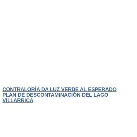
Actualidad
El Trancura
CONTRALORÍA DA LUZ VERDE AL ESPERADO
PLAN DE DESCONTAMINACIÓN DEL LAGO
VILLARRICA
Después de un largo proceso de elaboración, participación ciudadana y
revisión técnica, el
LEER MÁS
Agosto 1, 2026