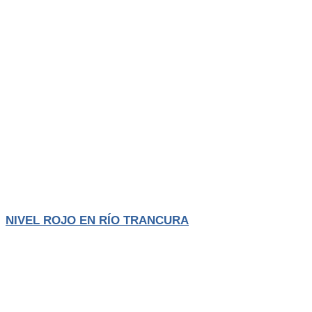
Actualidad
El Trancura
NIVEL ROJO EN RÍO TRANCURA
La Municipalidad de Pucón informó que el caudal del río Trancura
alcanzó el
LEER MÁS
Agosto 4, 2026