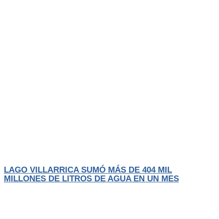
Actualidad
El Trancura
LAGO VILLARRICA SUMÓ MÁS DE 404 MIL
MILLONES DE LITROS DE AGUA EN UN MES
Las intensas lluvias y sucesivos sistemas frontales que han afectado a la
zona
LEER MÁS