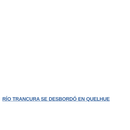
Actualidad
El Trancura
RÍO TRANCURA SE DESBORDÓ EN QUELHUE
El aumento del caudal del río Trancura, producto del sistema frontal
que afecta
LEER MÁS
Agosto 4, 2026