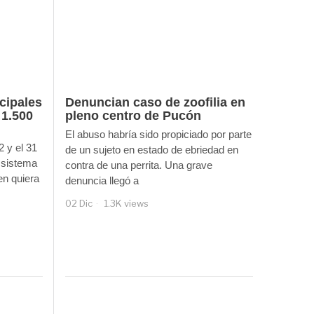
cipales
Denuncian caso de zoofilia en
 1.500
pleno centro de Pucón
El abuso habría sido propiciado por parte
2 y el 31
de un sujeto en estado de ebriedad en
 sistema
contra de una perrita. Una grave
en quiera
denuncia llegó a
02 Dic
1.3K views