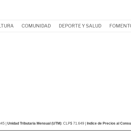
LTURA
COMUNIDAD
DEPORTE Y SALUD
FOMENT
845 |
Unidad Tributaria Mensual (UTM)
: CLP$ 71.649 |
Indice de Precios al Cons