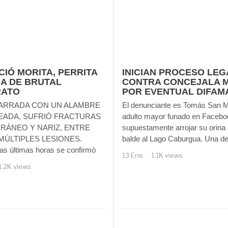
CIÓ MORITA, PERRITA
INICIAN PROCESO LEG
MA DE BRUTAL
CONTRA CONCEJALA 
RATO
POR EVENTUAL DIFAM
ARRADA CON UN ALAMBRE
El denunciante es Tomás San M
EADA, SUFRIÓ FRACTURAS
adulto mayor funado en Facebo
CRÁNEO Y NARIZ, ENTRE
supuestamente arrojar su orina
MÚLTIPLES LESIONES.
balde al Lago Caburgua. Una d
as últimas horas se confirmó
13 Ene
1.1K views
1.2K views