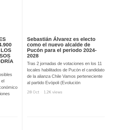
ES
Sebastián Álvarez es electo
.900
como el nuevo alcalde de
 LOS
Pucón para el periodo 2024-
SOS
2028
ODRÍA
Tras 2 jornadas de votaciones en los 11
locales habilitados de Pucón el candidato
sibles
de la alianza Chile Vamos perteneciente
 el
al partido Evópoli (Evolución
económico
28 Oct
1.2K views
ciones