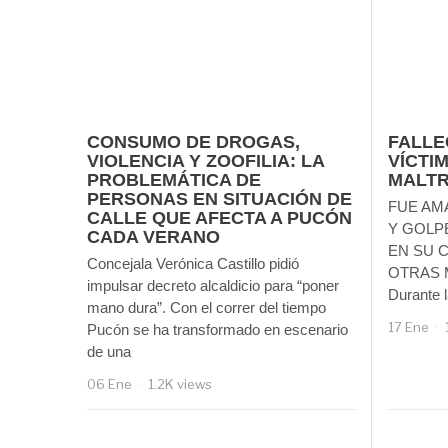
CONSUMO DE DROGAS,
FALLE
VIOLENCIA Y ZOOFILIA: LA
VÍCTI
PROBLEMÁTICA DE
MALT
PERSONAS EN SITUACIÓN DE
FUE AM
CALLE QUE AFECTA A PUCÓN
Y GOLP
CADA VERANO
EN SU 
Concejala Verónica Castillo pidió
OTRAS 
impulsar decreto alcaldicio para “poner
Durante l
mano dura”. Con el correr del tiempo
17 Ene
Pucón se ha transformado en escenario
de una
06 Ene
1.2K views