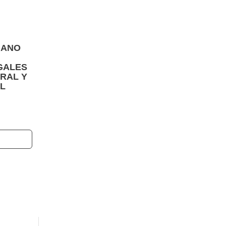
IANO
GALES
RAL Y
L