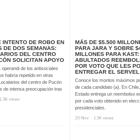
 INTENTO DE ROBO EN
MÁS DE $5.500 MILLON
 DE DOS SEMANAS:
PARA JARA Y SOBRE $4
ARIOS DEL CENTRO
MILLONES PARA KAST:
CÓN SOLICITAN APOYO
ABULTADOS REEMBOL
POR VOTO QUE LES P
operandi de los antisociales
ENTREGAR EL SERVEL
e habría repetido en otras
Conoce los montos máximos po
Locatarios del centro de Pucón
de cada candidato (a). En Chile,
s de intensa preocupación tras
Estado entrega un reembolso 
1.3K views
por cada voto obtenido en elec
presidenciales.
20 Nov
1.3K views