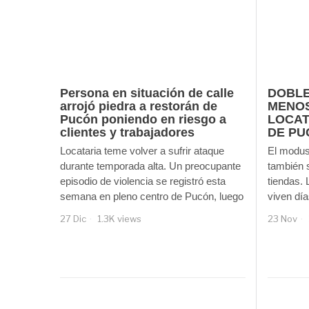
Persona en situación de calle
DOBLE
arrojó piedra a restorán de
MENOS
Pucón poniendo en riesgo a
LOCAT
clientes y trabajadores
DE PU
Locataria teme volver a sufrir ataque
El modus 
durante temporada alta. Un preocupante
también s
episodio de violencia se registró esta
tiendas. 
semana en pleno centro de Pucón, luego
viven día
27 Dic
1.3K views
23 Nov