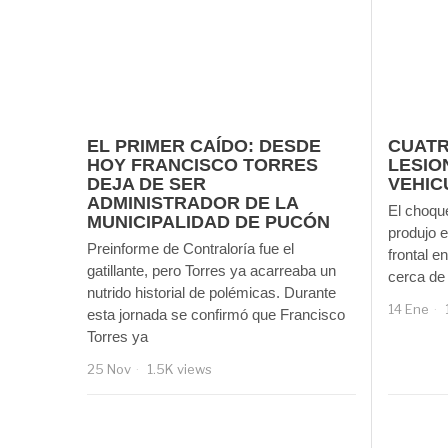
EL PRIMER CAÍDO: DESDE
CUAT
HOY FRANCISCO TORRES
LESIO
DEJA DE SER
VEHIC
ADMINISTRADOR DE LA
El choque
MUNICIPALIDAD DE PUCÓN
produjo 
Preinforme de Contraloría fue el
frontal e
gatillante, pero Torres ya acarreaba un
cerca de 
nutrido historial de polémicas. Durante
14 Ene
esta jornada se confirmó que Francisco
Torres ya
25 Nov
1.5K views