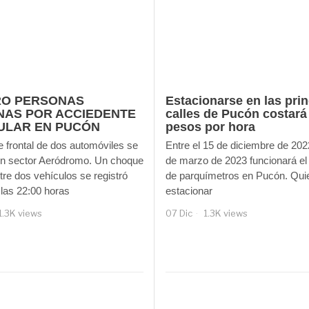
RO PERSONAS
Estacionarse en las prin
NAS POR ACCIEDENTE
calles de Pucón costará
ULAR EN PUCÓN
pesos por hora
 frontal de dos automóviles se
Entre el 15 de diciembre de 202
en sector Aeródromo. Un choque
de marzo de 2023 funcionará el
ntre dos vehículos se registró
de parquímetros en Pucón. Qui
las 22:00 horas
estacionar
1.3K views
07 Dic
1.3K views